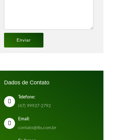
Dados de Contato
Telefone:
(47) 99937-2792
Email:
contato@l6s.com.br