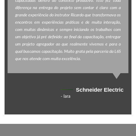
capacitadas dentro do contexto produtivo. Isso fez toda
diferença na entrega do projeto sem contar é claro com a
grande experiência do instrutor Ricardo que transformava os
encontros em experiências práticas e de muita interação,
com muitas dinâmicas e sempre iniciando os trabalhos com
um objetivo já pré definido: ao final da capacitação, entregar
um projeto agregador ao que realmente vivemos e para o
qual buscamos capacitação. Muito grata pela parceria da L6S
que nos atende com muita excelência.
Schneider Electric
- Iara