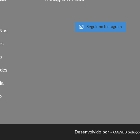
Seguir no Instagram
 Nós
os
es
ades
ia
o
Desenvolvido por -
OAWEB Soluçõe