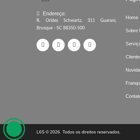
Endereço:
Home
R. Orides Schwartz, 311 Guarani,
Brusque - SC 88350-500
Sobre
Serviç
Client
Novid
Franqu
Contat
L6S
© 2026. Todos os direitos reservados.